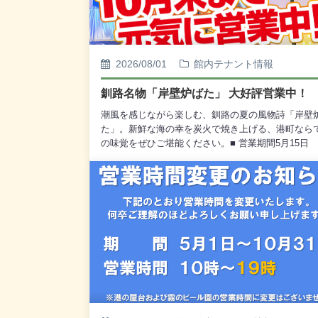
2026/08/01
館内テナント情報
釧路名物「岸壁炉ばた」 大好評営業中！
潮風を感じながら楽しむ、釧路の夏の風物詩「岸壁
た」。新鮮な海の幸を炭火で焼き上げる、港町なら
の味覚をぜひご堪能ください。■ 営業期間5月15日
（金）～10月31日（土）■ 営業時間17:00～21:00（
トオーダー 20:40）■ ご予約について18:00までに
可能なお客様のみご予約を承っております。当日予
15:00まで受付しております。■ ご予約いただけな
盆期間：8月13日（木）～16日（日）どんぱく開催日
月12日（土）・13日（日）皆様のご来店を心よりお
しております。■ お問い合わせ先TEL：0154-23-
0600（受付時間 10:00～19:00）株式会社 釧路河畔
公社（釧路フィッシャーマンズワーフMOO）