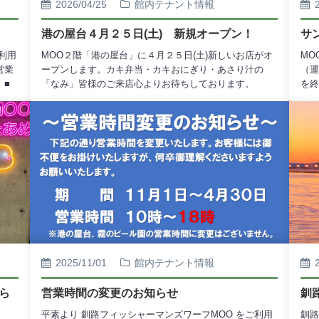
2026/04/25
館内テナント情報
港の屋台４月２５日(土) 新規オープン！
サ
利用
MOO２階「港の屋台」に４月２５日(土)新しいお店がオ
MO
営業
ープンします。カキ弁当・カキおにぎり・あさり汁の
（運
。■
「なみ」皆様のご来店心よりお待ちしております。
を終
9時ま
まし
ござ
ご確
ろし
2025/11/01
館内テナント情報
ら
営業時間の変更のお知らせ
釧
平素より 釧路フィッシャーマンズワーフMOO をご利用
釧路