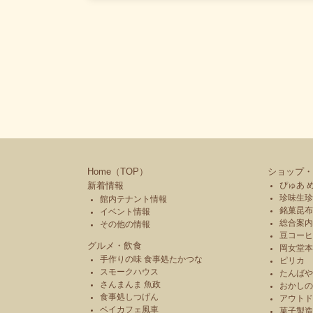
Home（TOP）
ショップ・
新着情報
ぴゅあ 
珍味生珍
館内テナント情報
銘菓昆布
イベント情報
総合案内
その他の情報
豆コーヒ
グルメ・飲食
岡女堂
手作りの味 食事処たかつな
ピリカ
スモークハウス
たんば
さんまんま 魚政
おかし
食事処しつげん
アウトド
ベイカフェ風車
菓子製