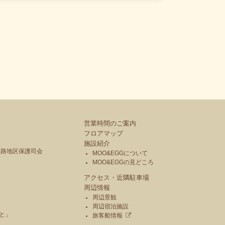
営業時間のご案内
フロアマップ
施設紹介
釧路地区保護司会
MOO&EGGについて
MOO&EGGの見どころ
アクセス・近隣駐車場
周辺情報
周辺景観
周辺宿泊施設
と」
旅客船情報