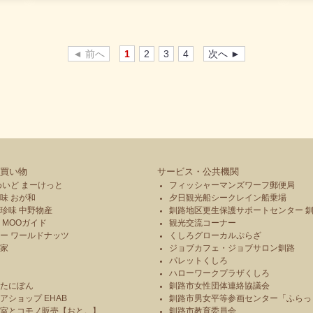
い申し上げます。
◄ 前へ
1
2
3
4
次へ ►
買い物
サービス・公共機関
めいど まーけっと
フィッシャーマンズワーフ郵便局
味 おが和
夕日観光船シークレイン船乗場
珍味 中野物産
釧路地区更生保護サポートセンター 
 MOOガイド
観光交流コーナー
ー ワールドナッツ
くしろグローカルぷらざ
本家
ジョブカフェ・ジョブサロン釧路
パレットくしろ
や
ハローワークプラザくしろ
のたにぽん
釧路市女性団体連絡協議会
アショップ EHAB
釧路市男女平等参画センター「ふらっ
造室とコモノ販売【おと。】
釧路市教育委員会