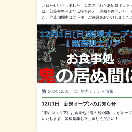
お待たせいたしました！１階の「わたあめロボット
は、部品交換および点検を終え、稼働を再開いたし
た。停止期間中はご不便・ご迷惑をおかけしました
をお詫び申し上げますとともに、たくさんのご理解
ただき、誠にありがとうございました。ふわふわの
あめを、ぜひお楽しみください！皆さまのご利用を
りお待ちしております。
2024/12/01
館内テナント情報
12月1日 新規オープンのお知らせ
1階西側エリアにお食事処「鬼の居ぬ間に」がオー
いたします。皆様是非お立ち寄りください！