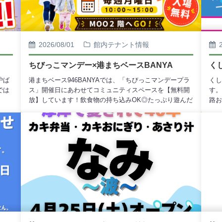
2026/08/01
館内テナント情報
ちびっこマンデー×港まちベースBANYA
く
炉ば
港まちベース946BANYAでは、「ちびっこマンデープラ
くし
では
ス」開催日にあわせてコミュニティスペースを【無料開
す。
放】しています！飲食物の持ち込みOK◎たっぷり遊んだ
路お
ラス
あとは、いれたてコーヒーでほっとひと息しませんか？
つげ
ご来店
キッズスペース完備！場所 MOO 2階 港まちベース
舗へ
約は
946BANYA日時 毎週月曜日 10:00〜15:00ぜひお気軽
い日お
にお立ち寄りください♪
：9
待ち
開発