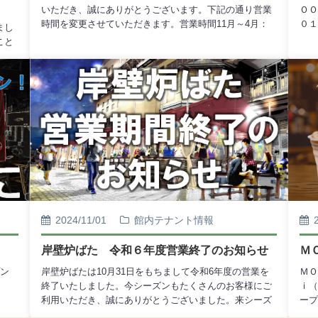
いただき、誠にありがとうございます。下記の通り営業
ＯＯ
」
時間を変更させていただきます。営業時間11月～4月：
０１
まし
10時～18時また、各テナントでも営業時間が異なる場合
こと
がございますので、詳しくは各テナントページをご確認
をい
ください。今後とも 釧路フィッシャーマンズワーフ
わた
MOO をよろしくお願いいたします。
心よ
2024/11/01
館内テナント情報
岸壁炉ばた 令和６年度営業終了のお知らせ
Ｍ
プン
岸壁炉ばたは10月31日をもちまして令和6年度の営業を
ＭＯ
終了いたしました。今シーズンもたくさんのお客様にご
ｉ（
利用いただき、誠にありがとうございました。来シーズ
ープ
ンもまた変わらぬご愛顧を賜りますよう、よろしくお願