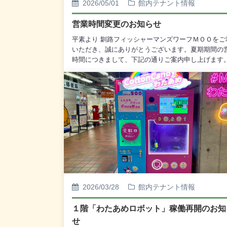
2026/05/01
館内テナント情報
営業時間変更のお知らせ
平素より 釧路フィッシャーマンズワーフＭＯＯをご
いただき、誠にありがとうございます。夏期期間の
時間につきまして、下記の通りご案内申し上げます
営業時間5月1日（金）～10月31日（土） 10時～1
でなお、各テナントにより営業時間が異なる場合が
います。詳細につきましては、各テナントページを
認ください。今後ともご愛顧賜りますよう、何卒よ
くお願い申し上げます。
2026/03/28
館内テナント情報
１階「わたあめロボット」稼働再開のお知
せ