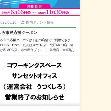
2026/06/28
館内テナント情報
しろ市民応援クーポン
ろ市民応援クーポンは下記の店舗でご利用できま
EHAB・Cheri・たんばやMOO店・北匠MOO店・釧
が和MOO店・港の屋台ブぅ～・川島商店・食事処し
ん・お食事処鬼の居ぬ間に・EGGカフェ詳しくは店
お問い合わせお願いいたします。