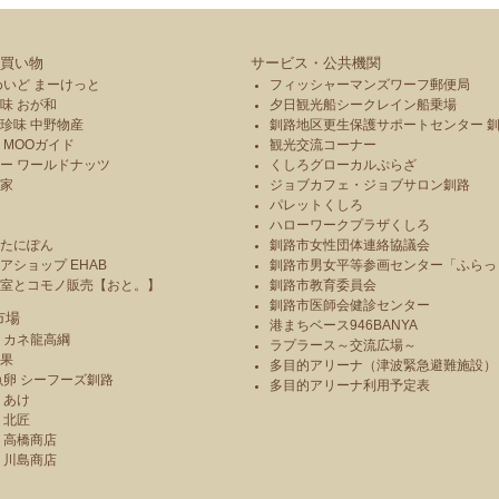
買い物
サービス・公共機関
めいど まーけっと
フィッシャーマンズワーフ郵便局
味 おが和
夕日観光船シークレイン船乗場
珍味 中野物産
釧路地区更生保護サポートセンター 
 MOOガイド
観光交流コーナー
ー ワールドナッツ
くしろグローカルぷらざ
本家
ジョブカフェ・ジョブサロン釧路
パレットくしろ
や
ハローワークプラザくしろ
のたにぽん
釧路市女性団体連絡協議会
アショップ EHAB
釧路市男女平等参画センター「ふらっ
造室とコモノ販売【おと。】
釧路市教育委員会
釧路市医師会健診センター
市場
港まちベース946BANYA
 カネ龍高綱
ラプラース～交流広場～
青果
多目的アリーナ（津波緊急避難施設）
魚卵 シーフーズ釧路
多目的アリーナ利用予定表
りあけ
 北匠
 高橋商店
 川島商店