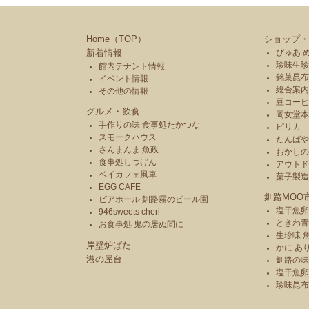
Home（TOP）
ショップ・
新着情報
ぴゅあ 
珍味生珍
館内テナント情報
銘菓昆布
イベント情報
総合案内
その他の情報
豆コーヒ
グルメ・飲食
岡女堂
手作りの味 食事処たかつな
ピリカ
スモークハウス
たんば
さんまんま 魚政
おかし
食事処しつげん
アウトド
ベイカフェ風車
菓子製
EGG CAFE
釧路MOO
ビアホール 釧路霧のビール園
塩干魚卵
946sweets cheri
ときわ
お食事処 鬼の居ぬ間に
生珍味 
岸壁炉ばた
かに あ
港の屋台
釧路の味
塩干魚卵
珍味昆布