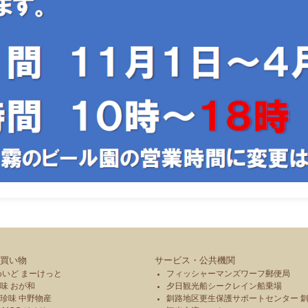
買い物
サービス・公共機関
めいど まーけっと
フィッシャーマンズワーフ郵便局
味 おが和
夕日観光船シークレイン船乗場
珍味 中野物産
釧路地区更生保護サポートセンター 