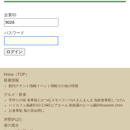
企業ID
パスワード
Home（TOP）
新着情報
館内テナント情報
イベント情報
その他の情報
グルメ・飲食
手作りの味 食事処たかつな
スモークハウス
さんまんま 魚政
食事処しつげん
ベイカフェ風車
EGG CAFE
ビアホール 釧路霧のビール園
946sweets cheri
お食事処 鬼の居ぬ間に
岸壁炉ばた
港の屋台