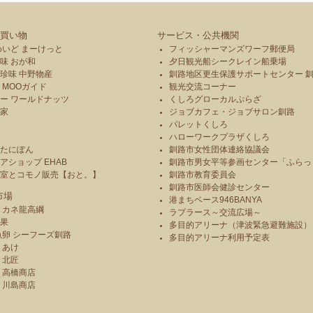
買い物
サービス・公共機関
めいど まーけっと
フィッシャーマンズワーフ郵便局
味 おが和
夕日観光船シークレイン船乗場
珍味 中野物産
釧路地区更生保護サポートセンター 
 MOOガイド
観光交流コーナー
ー ワールドナッツ
くしろグローカルぷらざ
本家
ジョブカフェ・ジョブサロン釧路
パレットくしろ
や
ハローワークプラザくしろ
のたにぽん
釧路市女性団体連絡協議会
アショップ EHAB
釧路市男女平等参画センター「ふらっ
造室とコモノ販売【おと。】
釧路市教育委員会
釧路市医師会健診センター
市場
港まちベース946BANYA
 カネ龍高綱
ラプラース～交流広場～
青果
多目的アリーナ（津波緊急避難施設）
魚卵 シーフーズ釧路
多目的アリーナ利用予定表
りあけ
 北匠
 高橋商店
 川島商店