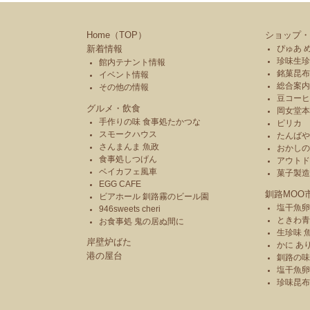
Home（TOP）
ショップ・
新着情報
ぴゅあ 
珍味生珍
館内テナント情報
銘菓昆布
イベント情報
総合案内
その他の情報
豆コーヒ
グルメ・飲食
岡女堂
手作りの味 食事処たかつな
ピリカ
スモークハウス
たんば
さんまんま 魚政
おかし
食事処しつげん
アウトド
ベイカフェ風車
菓子製
EGG CAFE
釧路MOO
ビアホール 釧路霧のビール園
塩干魚卵
946sweets cheri
ときわ
お食事処 鬼の居ぬ間に
生珍味 
岸壁炉ばた
かに あ
港の屋台
釧路の味
塩干魚卵
珍味昆布