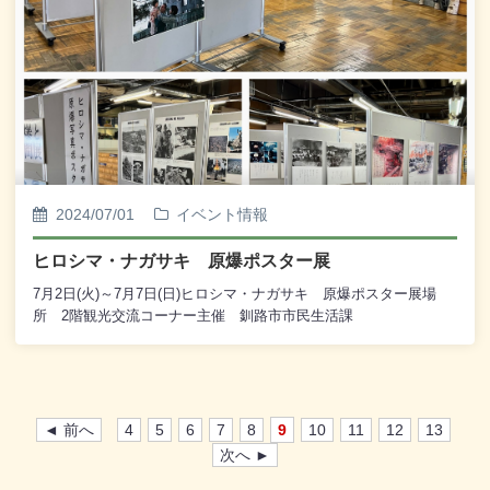
2024/07/01
イベント情報
ヒロシマ・ナガサキ 原爆ポスター展
7月2日(火)～7月7日(日)ヒロシマ・ナガサキ 原爆ポスター展場
所 2階観光交流コーナー主催 釧路市市民生活課
◄ 前へ
4
5
6
7
8
9
10
11
12
13
次へ ►