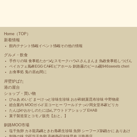
Home（TOP）
新着情報
館内テナント情報
イベント情報
その他の情報
グルメ・飲食
手作りの味 食事処たかつな
スモークハウス
さんまんま 魚政
食事処しつげん
ベイカフェ風車
EGG CAFE
ビアホール 釧路霧のビール園
946sweets cheri
お食事処 鬼の居ぬ間に
岸壁炉ばた
港の屋台
ショップ・買い物
ぴゅあ めいど まーけっと
珍味生珍味 おが和
銘菓昆布珍味 中野物産
総合案内 MOOガイド
豆コーヒー ワールドナッツ
岡女堂本家
ピリカ
たんばや
おかしのたにぽん
アウトドアショップ EHAB
菓子製造室とコモノ販売【おと。】
釧路MOO市場
塩干魚卵 カネ龍高綱
ときわ青果
生珍味 魚卵 シーフーズ釧路
かに ありあけ
釧路の味 北匠
塩干魚卵 高橋商店
珍味昆布 川島商店