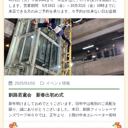
します。営業期間 5月16日（金）～10月31日（金）18時までに
来店できる方のみご予約を承ります。※予約が出来ない日お盆期
間 8月10日（日）～8月16日（土）どんぱく 9月13日（土） 9
月14日（日）皆様のご予約を心よりお待ちしております。電話番
号 ０１５４－２３－０６００ 株式会社 釧路河畔開発公社
（釧路フィッシャーマンズワーフMOO）
2025/01/02
イベント情報
釧路若鳶会 新春出初め式
新年明けましておめでとうございます。旧年中は格別のご高配を
賜り、誠にありがとうございました。本日、釧路フィッシャーマ
ンズワーフＭＯＯでは、正午より、１階の中央エレベーター前特
設会場において、「釧路若鳶会 新春出初め式」が開催されまし
た。式典では、釧路若鳶会の皆様による勇壮な「木やり歌」と、