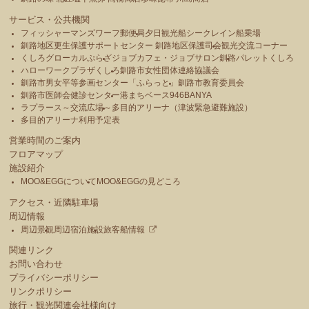
サービス・公共機関
フィッシャーマンズワーフ郵便局
夕日観光船シークレイン船乗場
釧路地区更生保護サポートセンター 釧路地区保護司会
観光交流コーナー
くしろグローカルぷらざ
ジョブカフェ・ジョブサロン釧路
パレットくしろ
ハローワークプラザくしろ
釧路市女性団体連絡協議会
釧路市男女平等参画センター「ふらっと」
釧路市教育委員会
釧路市医師会健診センター
港まちベース946BANYA
ラプラース～交流広場～
多目的アリーナ（津波緊急避難施設）
多目的アリーナ利用予定表
営業時間のご案内
フロアマップ
施設紹介
MOO&EGGについて
MOO&EGGの見どころ
アクセス・近隣駐車場
周辺情報
周辺景観
周辺宿泊施設
旅客船情報
関連リンク
お問い合わせ
プライバシーポリシー
リンクポリシー
旅行・観光関連会社様向け