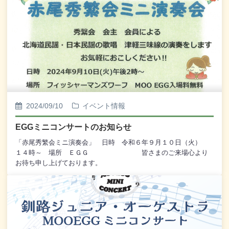
華麗な「はしご乗り」の妙技が披露され、新年の門出を祝う、力
強いパフォーマンスとなりました。本年も、皆様にとって素晴ら
しい一年となりますよう心より願い、変わらぬご愛顧を賜ります
ようお願い申し上げます。本年もどうぞよろしくお願い申し上げ
ます。
2024/09/10
イベント情報
EGGミニコンサートのお知らせ
「赤尾秀繁会ミニ演奏会」 日時 令和６年９月１０日（火）
１４時～ 場所 ＥＧＧ 皆さまのご来場心より
お待ち申し上げております。