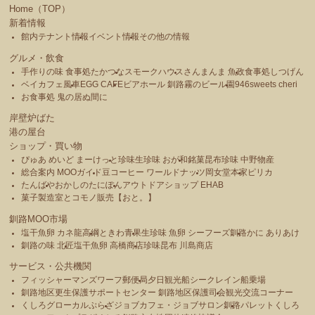
Home（TOP）
新着情報
館内テナント情報
イベント情報
その他の情報
グルメ・飲食
手作りの味 食事処たかつな
スモークハウス
さんまんま 魚政
食事処しつげん
ベイカフェ風車
EGG CAFE
ビアホール 釧路霧のビール園
946sweets cheri
お食事処 鬼の居ぬ間に
岸壁炉ばた
港の屋台
ショップ・買い物
ぴゅあ めいど まーけっと
珍味生珍味 おが和
銘菓昆布珍味 中野物産
総合案内 MOOガイド
豆コーヒー ワールドナッツ
岡女堂本家
ピリカ
たんばや
おかしのたにぽん
アウトドアショップ EHAB
菓子製造室とコモノ販売【おと。】
釧路MOO市場
塩干魚卵 カネ龍高綱
ときわ青果
生珍味 魚卵 シーフーズ釧路
かに ありあけ
釧路の味 北匠
塩干魚卵 高橋商店
珍味昆布 川島商店
サービス・公共機関
フィッシャーマンズワーフ郵便局
夕日観光船シークレイン船乗場
釧路地区更生保護サポートセンター 釧路地区保護司会
観光交流コーナー
くしろグローカルぷらざ
ジョブカフェ・ジョブサロン釧路
パレットくしろ