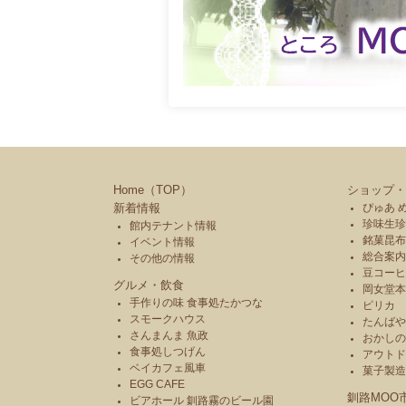
Home（TOP）
ショップ・
新着情報
ぴゅあ 
珍味生珍
館内テナント情報
銘菓昆布
イベント情報
総合案内
その他の情報
豆コーヒ
グルメ・飲食
岡女堂
手作りの味 食事処たかつな
ピリカ
スモークハウス
たんば
さんまんま 魚政
おかし
食事処しつげん
アウトド
ベイカフェ風車
菓子製
EGG CAFE
釧路MOO
ビアホール 釧路霧のビール園