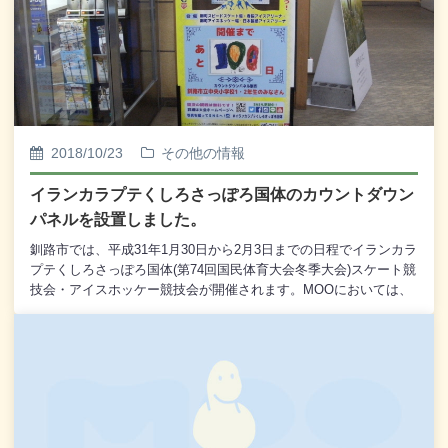
月10日(日)までの7日間が春節休みとなっています。MOOでは2月
17日(日)以降までこちらの春節飾りを展示いたしております。
MOOの春節飾りは中国から直接取り寄せた装飾品を使用してお
り、例年たいへん好評をいただいております。本年はさらに、こ
の期間のためにスタッフが描いた絵を免税手続カウンター／外国
人観光案内所のガラス面に貼付するなど、手作りの飾り付けをい
たしております。心をこめた作品をぜひご覧いただければ幸いに
存じます。また、大型水槽前には福の字を逆さまにした「倒福」
2018/10/23
その他の情報
と中国の昔のお金「金元宝」をモチーフにしたディスプレイを設
置いたしております。ご来館の際には記念写真のポイントとして
イランカラプテくしろさっぽろ国体のカウントダウン
もご利用いただければ幸いです。新春的钟声不停地敲，我们的祝
パネルを設置しました。
福不停地送。千言祝福一句话：新春快乐，猪年大吉!
釧路市では、平成31年1月30日から2月3日までの日程でイランカラ
プテくしろさっぽろ国体(第74回国民体育大会冬季大会)スケート競
技会・アイスホッケー競技会が開催されます。MOOにおいては、
開催まで100日となる10月22日(月)から、1階・中央入口のバス待
合所にて開会日までのカウントダウンパネルを設置いたしており
ます。これから開催日までの期間は、釧路市立中央小学校の1年
生・2年生のみなさんが描いたカウントダウンボードを毎日掲示し
てまいります。また、カウントダウンパネル本体は顔出しパネル
にもなっております。MOOにお越しの際には、こちらでの記念撮
影はいかがでしょう。釧路への旅の記念として、またSNSへのア