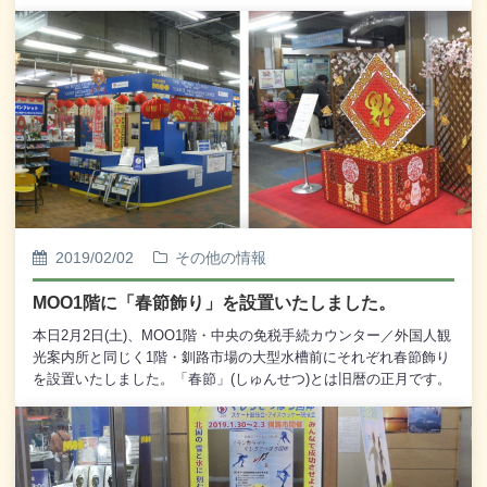
設のイメージキャラクターである「ＭＯＯちゃんグッズ」を制作
いたしました。ここでしか取り扱いがない限定商品で、ネット販
売などもしておりません。お客様から好評で<b>「こんなに可愛い
ぬいぐるみ見たことがない！」「孫へのプレゼントにする」</b>
などのお声をいただいております。こちらの商品は<b>１Ｆ ＭＯ
Ｏガイド（総合案内所）</b>で取り扱っておりますので、釧路フ
ィッシャーマンズワーフＭＯＯへお立ち寄りの際はぜひ、ご覧く
ださいませ。また、皆様には変わらぬご愛顧を賜りますよう、何
卒よろしくお願い申し上げます。
2019/02/02
その他の情報
MOO1階に「春節飾り」を設置いたしました。
本日2月2日(土)、MOO1階・中央の免税手続カウンター／外国人観
光案内所と同じく1階・釧路市場の大型水槽前にそれぞれ春節飾り
を設置いたしました。「春節」(しゅんせつ)とは旧暦の正月です。
春節は中華圏で最も重要とされる祝祭日で、新暦の正月に比べて
盛大に祝賀され、中国や台湾のみならず、シンガポールなどの中
華圏国家では数日間の祝日が設定されています。2019年の春節(初
一)は2月5日(火)、大晦日(除夕)は2月4日(月)であり、2月4日から2