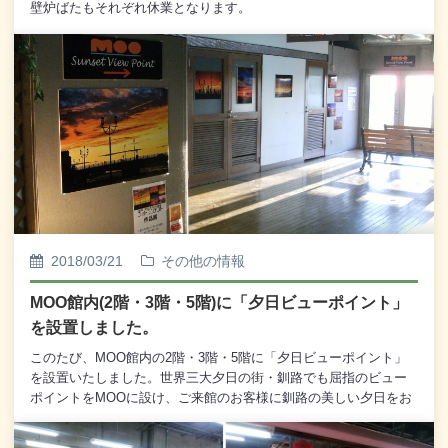
壁炉ばたもそれぞれ休業となります。
2018/03/21
その他の情報
MOO館内(2階・3階・5階)に「夕日ビューポイント」
を設置しました。
このたび、MOO館内の2階・3階・5階に「夕日ビューポイント」
を設置いたしました。世界三大夕日の街・釧路でも屈指のビュー
ポイントをMOOに設け、ご来館のお客様に釧路の美しい夕日をお
楽しみいただきたいと考えております。また、それぞれのビュー
ポイントにはその月の“夕日ビュータイム”を目安として掲示してお