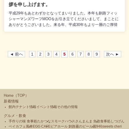
拶を申し上げます。
平成29年もあとわずかとなってまいりました。本年も釧路フィッ
シャーマンズワーフMOOをお引き立てくださいまして、まことに
ありがとうございました。来る年、平成30年もより一層のご厚情
を賜りますよう、なにとぞよろしくお願い申し上げます。なお、
釧路フィッシャーマンズワーフMOOは元旦を全館休業日とさせて
いただきます。新年初売りは正月2日(火)午前10時からとなりま
す。新年初売りでは、午前10時から「MOOおたのしみ福袋」をは
じめ、MOO館内テナントによる各種福袋の販売を、午前11時から
◄ 前へ
1
2
3
4
5
6
7
8
9
次へ ►
1階・ミニミイ前の特設会場にて「MOO新春”無料”甘酒サービス」
を、また正午からは1階・中央エレベーター前に特設会場を設けま
して、釧路若鳶会による「新春出初め式」をそれぞれ開催いたし
ます。どうぞ皆様、釧路フィッシャーマンズワーフMOO・新春初
売りにお越しくださいませ。
Home（TOP）
新着情報
館内テナント情報
イベント情報
その他の情報
グルメ・飲食
手作りの味 食事処たかつな
スモークハウス
さんまんま 魚政
食事処しつげん
ベイカフェ風車
EGG CAFE
ビアホール 釧路霧のビール園
946sweets cheri