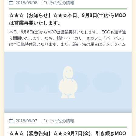
2018/09/08
その他の情報
☆★☆【お知らせ】☆★☆本日、9月8日(土)からMOO
は営業再開いたします。
本日、9月8日(土)からMOOは営業再開いたします。 EGGも通常通
り開園いたします。なお、1階・ベーカリー＆カフェ「パ・パン」
は本日臨時休業となります。また、2階・港の屋台はランチタイム
を休業といたします。ディナータイムの営業は通常通りの営業を
予定いたしております。岸壁炉ばたにつきましては、夜の営業は
17：00～21：00で営業いたします。 ※ 本日と明日に予定し
ておりました特別営業時間での 昼営業(12：00～16：00)
は中止といたします。臨時休業中、お客様には大変なご不便とご
迷惑をおかけいたしました。営業再開後も、引き続きご不便をお
かけすることもあるかもしれませんが、これからも一生懸命頑張
ってまいりますので、今後とも釧路フィッシャーマンズワーフ
MOOにご指導、ご鞭撻を賜りますよう、また引き続きお引き立て
くださいますよう、なにとぞよろしくお願い申しあげます。
2018/09/07
その他の情報
☆★☆【緊急告知】☆★☆9月7日(金)、引き続きMOO