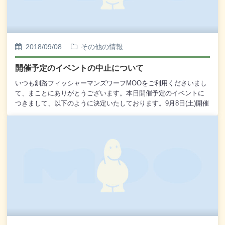
ップなど、ご自由にご利用ください。皆様でイランカラプテくし
ろさっぽろ国体を盛り上げてまいりましょう。
2018/09/08
その他の情報
開催予定のイベントの中止について
いつも釧路フィッシャーマンズワーフMOOをご利用くださいまし
て、まことにありがとうございます。本日開催予定のイベントに
つきまして、以下のように決定いたしております。9月8日(土)開催
予定「MOOうまいもん市」、「本別町つしま商店 どん菓子の実
演」(MOO前エプロン広場にて開催予定)は開催を中止いたしま
す。9月7日(金)から9日(日)開催予定「姉妹都市交流物産展 川連
漆器 販売会」(MOO1階・大型水槽前にて開催予定)は開催を中止
いたします。イベントを楽しみにしていらっしゃるお客様には大
変申し訳ございませんが、なにとぞご了承くださいませ。