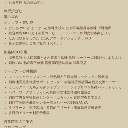
お食事処 鬼の居ぬ間に
岸壁炉ばた
港の屋台
ショップ・買い物
ぴゅあ めいど まーけっと
珍味生珍味 おが和
銘菓昆布珍味 中野物産
総合案内 MOOガイド
豆コーヒー ワールドナッツ
岡女堂本家
ピリカ
たんばや
おかしのたにぽん
アウトドアショップ EHAB
菓子製造室とコモノ販売【おと。】
釧路MOO市場
塩干魚卵 カネ龍高綱
ときわ青果
生珍味 魚卵 シーフーズ釧路
かに ありあけ
釧路の味 北匠
塩干魚卵 高橋商店
珍味昆布 川島商店
サービス・公共機関
フィッシャーマンズワーフ郵便局
夕日観光船シークレイン船乗場
釧路地区更生保護サポートセンター 釧路地区保護司会
観光交流コーナー
くしろグローカルぷらざ
ジョブカフェ・ジョブサロン釧路
パレットくしろ
ハローワークプラザくしろ
釧路市女性団体連絡協議会
釧路市男女平等参画センター「ふらっと」
釧路市教育委員会
釧路市医師会健診センター
港まちベース946BANYA
ラプラース～交流広場～
多目的アリーナ（津波緊急避難施設）
多目的アリーナ利用予定表
営業時間のご案内
フロアマップ