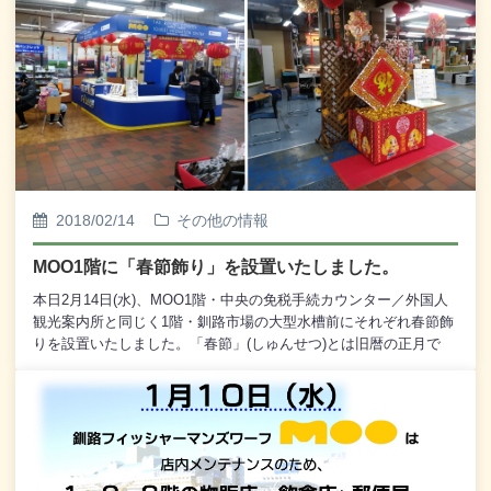
ります。MOOにご来館の際にはぜひ「夕日ビューポイント」にも
お越しいただき、釧路の夕日をお楽しみいただければ幸いです。
［MOO館内の夕日ビューポイント］5階：西側非常階段前3階：中
央階段・踊り場、展望デッキ2階：西側非常階段前、中央階段・踊
り場、ベイカフェ風車 内※ 設置位置につきましては、添付のPDF
ファイルをご参照いただくとともに、 MOOにご来館の際に改め
てご確認いただければ幸いです。※ 添付の画像は2階・西側非常
階段前の画像です。
2018/02/14
その他の情報
MOO1階に「春節飾り」を設置いたしました。
本日2月14日(水)、MOO1階・中央の免税手続カウンター／外国人
観光案内所と同じく1階・釧路市場の大型水槽前にそれぞれ春節飾
りを設置いたしました。「春節」(しゅんせつ)とは旧暦の正月で
す。春節は中華圏で最も重要とされる祝祭日で、新暦の正月に比
べて盛大に祝賀され、中国や台湾のみならず、シンガポールなど
の中華圏国家では数日間の祝日が設定されています。2018年の春
節(初一)は2月16日(金)、大晦日(除夕)は2月15日(木)であり、2月15
日からから2月21日(水)までの7日間が春節休みとなっています。
MOOの春節飾りは本日から2月25日(日)まで設置いたしておりま