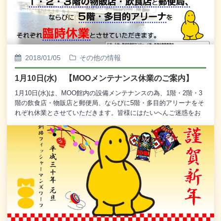
す。ご来館の際にはぜひご覧いただき、記念写真のポイントとし
てもご利用いただければ幸いです。新春的钟声不停地敲，我们的
祝福不停地送。千言祝福一句话：新春快乐，狗年大吉!
2018/01/05
その他の情報
1月10日(水) 【MOOメンテナンス休業のご案内】
1月10日(水)は、MOO館内の設備メンテナンスの為、1階・2階・3
階の飲食店・物販店と郵便局、ならびに5階・多目的アリーナをそ
れぞれ休業とさせていただきます。皆様にはたいへんご迷惑をお
かけいたしますが、なにとぞご了承くださいませ。※ 以下、飲
食・物販店舗以外の公共施設は平常通りの業務を行います。
５階・医師会健診センター ４階・釧路市教育委員会 ３
階・釧路市男女平等参画センター・ふらっと、女性団体連絡協議
会 ２階・ハローワークプラザくしろ、ジョブカフェ釧路、パ
レットくしろ 釧路地区保護司会、更生保護サポートセ
ンター※ 11日以降は平常通りの営業となります。