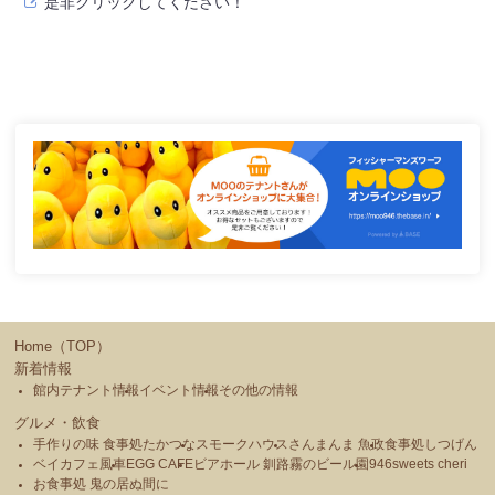
是非クリックしてください！
Home（TOP）
新着情報
館内テナント情報
イベント情報
その他の情報
グルメ・飲食
手作りの味 食事処たかつな
スモークハウス
さんまんま 魚政
食事処しつげん
ベイカフェ風車
EGG CAFE
ビアホール 釧路霧のビール園
946sweets cheri
お食事処 鬼の居ぬ間に