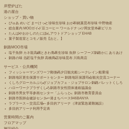
岸壁炉ばた
港の屋台
ショップ・買い物
ぴゅあ めいど まーけっと
珍味生珍味 おが和
銘菓昆布珍味 中野物産
総合案内 MOOガイド
豆コーヒー ワールドナッツ
岡女堂本家
ピリカ
たんばや
おかしのたにぽん
アウトドアショップ EHAB
菓子製造室とコモノ販売【おと。】
釧路MOO市場
塩干魚卵 カネ龍高綱
ときわ青果
生珍味 魚卵 シーフーズ釧路
かに ありあけ
釧路の味 北匠
塩干魚卵 高橋商店
珍味昆布 川島商店
サービス・公共機関
フィッシャーマンズワーフ郵便局
夕日観光船シークレイン船乗場
釧路地区更生保護サポートセンター 釧路地区保護司会
観光交流コーナー
くしろグローカルぷらざ
ジョブカフェ・ジョブサロン釧路
パレットくしろ
ハローワークプラザくしろ
釧路市女性団体連絡協議会
釧路市男女平等参画センター「ふらっと」
釧路市教育委員会
釧路市医師会健診センター
港まちベース946BANYA
ラプラース～交流広場～
多目的アリーナ（津波緊急避難施設）
多目的アリーナ利用予定表
営業時間のご案内
フロアマップ
施設紹介