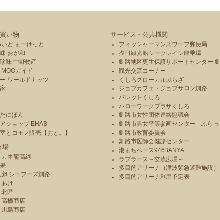
買い物
サービス・公共機関
めいど まーけっと
フィッシャーマンズワーフ郵便局
味 おが和
夕日観光船シークレイン船乗場
珍味 中野物産
釧路地区更生保護サポートセンター 
 MOOガイド
観光交流コーナー
ー ワールドナッツ
くしろグローカルぷらざ
本家
ジョブカフェ・ジョブサロン釧路
パレットくしろ
や
ハローワークプラザくしろ
のたにぽん
釧路市女性団体連絡協議会
アショップ EHAB
釧路市男女平等参画センター「ふらっ
造室とコモノ販売【おと。】
釧路市教育委員会
釧路市医師会健診センター
市場
港まちベース946BANYA
 カネ龍高綱
ラプラース～交流広場～
青果
多目的アリーナ（津波緊急避難施設）
魚卵 シーフーズ釧路
多目的アリーナ利用予定表
りあけ
 北匠
 高橋商店
 川島商店