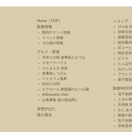
Home（TOP）
ショップ・
新着情報
ぴゅあ 
珍味生珍
館内テナント情報
銘菓昆布
イベント情報
総合案内
その他の情報
豆コーヒ
グルメ・飲食
岡女堂
手作りの味 食事処たかつな
ピリカ
スモークハウス
たんば
さんまんま 魚政
おかし
食事処しつげん
アウトド
ベイカフェ風車
菓子製
EGG CAFE
釧路MOO
ビアホール 釧路霧のビール園
塩干魚卵
946sweets cheri
ときわ
お食事処 鬼の居ぬ間に
生珍味 
岸壁炉ばた
かに あ
港の屋台
釧路の味
塩干魚卵
珍味昆布