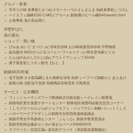
グルメ・飲食
手作りの味 食事処たかつな
スモークハウス
さんまんま 魚政
食事処しつげん
ベイカフェ風車
EGG CAFE
ビアホール 釧路霧のビール園
946sweets cheri
お食事処 鬼の居ぬ間に
岸壁炉ばた
港の屋台
ショップ・買い物
ぴゅあ めいど まーけっと
珍味生珍味 おが和
銘菓昆布珍味 中野物産
総合案内 MOOガイド
豆コーヒー ワールドナッツ
岡女堂本家
ピリカ
たんばや
おかしのたにぽん
アウトドアショップ EHAB
菓子製造室とコモノ販売【おと。】
釧路MOO市場
塩干魚卵 カネ龍高綱
ときわ青果
生珍味 魚卵 シーフーズ釧路
かに ありあけ
釧路の味 北匠
塩干魚卵 高橋商店
珍味昆布 川島商店
サービス・公共機関
フィッシャーマンズワーフ郵便局
夕日観光船シークレイン船乗場
釧路地区更生保護サポートセンター 釧路地区保護司会
観光交流コーナー
くしろグローカルぷらざ
ジョブカフェ・ジョブサロン釧路
パレットくしろ
ハローワークプラザくしろ
釧路市女性団体連絡協議会
釧路市男女平等参画センター「ふらっと」
釧路市教育委員会
釧路市医師会健診センター
港まちベース946BANYA
ラプラース～交流広場～
多目的アリーナ（津波緊急避難施設）