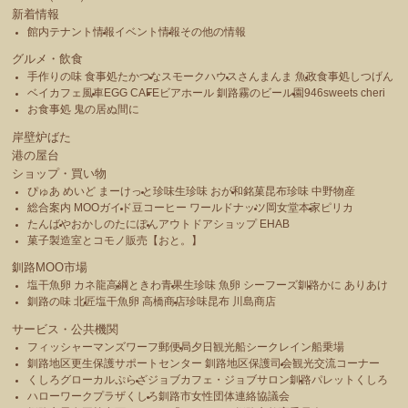
新着情報
館内テナント情報
イベント情報
その他の情報
グルメ・飲食
手作りの味 食事処たかつな
スモークハウス
さんまんま 魚政
食事処しつげん
ベイカフェ風車
EGG CAFE
ビアホール 釧路霧のビール園
946sweets cheri
お食事処 鬼の居ぬ間に
岸壁炉ばた
港の屋台
ショップ・買い物
ぴゅあ めいど まーけっと
珍味生珍味 おが和
銘菓昆布珍味 中野物産
総合案内 MOOガイド
豆コーヒー ワールドナッツ
岡女堂本家
ピリカ
たんばや
おかしのたにぽん
アウトドアショップ EHAB
菓子製造室とコモノ販売【おと。】
釧路MOO市場
塩干魚卵 カネ龍高綱
ときわ青果
生珍味 魚卵 シーフーズ釧路
かに ありあけ
釧路の味 北匠
塩干魚卵 高橋商店
珍味昆布 川島商店
サービス・公共機関
フィッシャーマンズワーフ郵便局
夕日観光船シークレイン船乗場
釧路地区更生保護サポートセンター 釧路地区保護司会
観光交流コーナー
くしろグローカルぷらざ
ジョブカフェ・ジョブサロン釧路
パレットくしろ
ハローワークプラザくしろ
釧路市女性団体連絡協議会