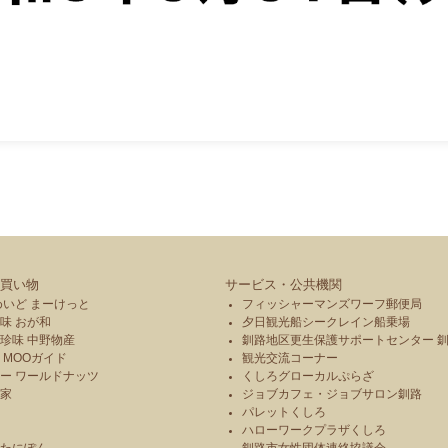
買い物
サービス・公共機関
めいど まーけっと
フィッシャーマンズワーフ郵便局
味 おが和
夕日観光船シークレイン船乗場
珍味 中野物産
釧路地区更生保護サポートセンター 
 MOOガイド
観光交流コーナー
ー ワールドナッツ
くしろグローカルぷらざ
本家
ジョブカフェ・ジョブサロン釧路
パレットくしろ
や
ハローワークプラザくしろ
のたにぽん
釧路市女性団体連絡協議会