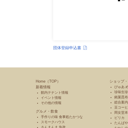
団体登録申込書
Home（TOP）
ショップ・
新着情報
ぴゅあ 
珍味生珍
館内テナント情報
銘菓昆布
イベント情報
総合案内
その他の情報
豆コーヒ
グルメ・飲食
岡女堂
手作りの味 食事処たかつな
ピリカ
スモークハウス
たんば
さんまんま 魚政
おかし