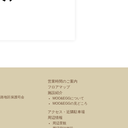
営業時間のご案内
フロアマップ
施設紹介
釧路地区保護司会
MOO&EGGについて
MOO&EGGの見どころ
アクセス・近隣駐車場
周辺情報
周辺景観