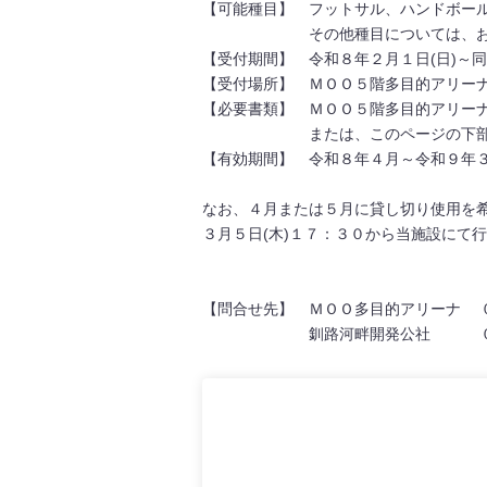
【可能種目】 フットサル、ハンドボー
その他種目については、お問い
【受付期間】 令和８年２月１日(日)～同
【受付場所】 ＭＯＯ５階多目的アリー
【必要書類】 ＭＯＯ５階多目的アリー
または、このページの下部にある
【有効期間】 令和８年４月～令和９年
なお、４月または５月に貸し切り使用を
３月５日(木)１７：３０から当施設にて
【問合せ先】 ＭＯＯ多目的アリーナ 
釧路河畔開発公社 ０１５