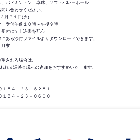
ル、バドミントン、卓球、ソフトバレーボール
合わせください。
３月３１日(火)
ナ 受付午前１０時～午後９時
ナ受付にて申込書を配布
添付ファイルよりダウンロードできます。
３月末
希望される場合は、
行われる調整会議への参加をおすすめいたします。
０１５４－２３－８２８１
４－２３－０６００