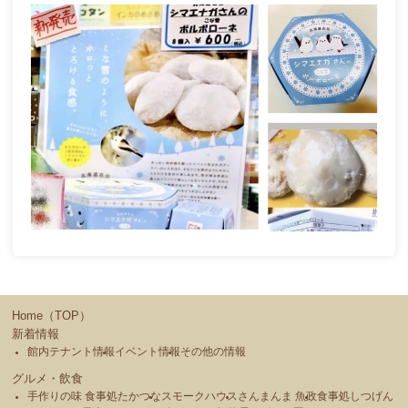
Home（TOP）
新着情報
館内テナント情報
イベント情報
その他の情報
グルメ・飲食
手作りの味 食事処たかつな
スモークハウス
さんまんま 魚政
食事処しつげん