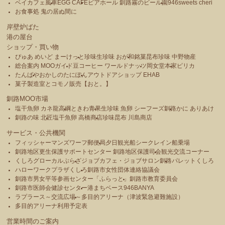
ベイカフェ風車
EGG CAFE
ビアホール 釧路霧のビール園
946sweets cheri
お食事処 鬼の居ぬ間に
岸壁炉ばた
港の屋台
ショップ・買い物
ぴゅあ めいど まーけっと
珍味生珍味 おが和
銘菓昆布珍味 中野物産
総合案内 MOOガイド
豆コーヒー ワールドナッツ
岡女堂本家
ピリカ
たんばや
おかしのたにぽん
アウトドアショップ EHAB
菓子製造室とコモノ販売【おと。】
釧路MOO市場
塩干魚卵 カネ龍高綱
ときわ青果
生珍味 魚卵 シーフーズ釧路
かに ありあけ
釧路の味 北匠
塩干魚卵 高橋商店
珍味昆布 川島商店
サービス・公共機関
フィッシャーマンズワーフ郵便局
夕日観光船シークレイン船乗場
釧路地区更生保護サポートセンター 釧路地区保護司会
観光交流コーナー
くしろグローカルぷらざ
ジョブカフェ・ジョブサロン釧路
パレットくしろ
ハローワークプラザくしろ
釧路市女性団体連絡協議会
釧路市男女平等参画センター「ふらっと」
釧路市教育委員会
釧路市医師会健診センター
港まちベース946BANYA
ラプラース～交流広場～
多目的アリーナ（津波緊急避難施設）
多目的アリーナ利用予定表
営業時間のご案内