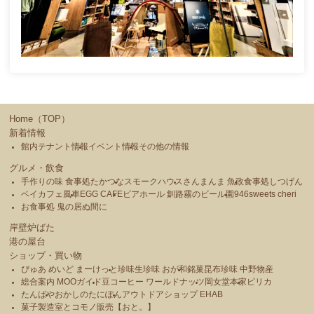
Home（TOP）
新着情報
館内テナント情報
イベント情報
その他の情報
グルメ・飲食
手作りの味 食事処たかつな
スモークハウス
さんまんま 魚政
食事処しつげん
ベイカフェ風車
EGG CAFE
ビアホール 釧路霧のビール園
946sweets cheri
お食事処 鬼の居ぬ間に
岸壁炉ばた
港の屋台
ショップ・買い物
ぴゅあ めいど まーけっと
珍味生珍味 おが和
銘菓昆布珍味 中野物産
総合案内 MOOガイド
豆コーヒー ワールドナッツ
岡女堂本家
ピリカ
たんばや
おかしのたにぽん
アウトドアショップ EHAB
菓子製造室とコモノ販売【おと。】