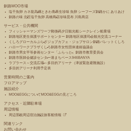
釧路MOO市場
塩干魚卵 カネ龍高綱
ときわ青果
生珍味 魚卵 シーフーズ釧路
かに ありあけ
釧路の味 北匠
塩干魚卵 高橋商店
珍味昆布 川島商店
サービス・公共機関
フィッシャーマンズワーフ郵便局
夕日観光船シークレイン船乗場
釧路地区更生保護サポートセンター 釧路地区保護司会
観光交流コーナー
くしろグローカルぷらざ
ジョブカフェ・ジョブサロン釧路
パレットくしろ
ハローワークプラザくしろ
釧路市女性団体連絡協議会
釧路市男女平等参画センター「ふらっと」
釧路市教育委員会
釧路市医師会健診センター
港まちベース946BANYA
ラプラース～交流広場～
多目的アリーナ（津波緊急避難施設）
多目的アリーナ利用予定表
営業時間のご案内
フロアマップ
施設紹介
MOO&EGGについて
MOO&EGGの見どころ
アクセス・近隣駐車場
周辺情報
周辺景観
周辺宿泊施設
旅客船情報
関連リンク
お問い合わせ